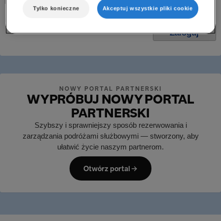
Zapamiętaj mnie
Tylko konieczne
Akceptuj wszystkie pliki cookie
Nowy użytkownik?
NOWY PORTAL PARTNERSKI
WYPRÓBUJ NOWY PORTAL
PARTNERSKI
Szybszy i sprawniejszy sposób rezerwowania i
zarządzania podróżami służbowymi — stworzony, aby
ułatwić życie naszym partnerom.
Otwórz portal