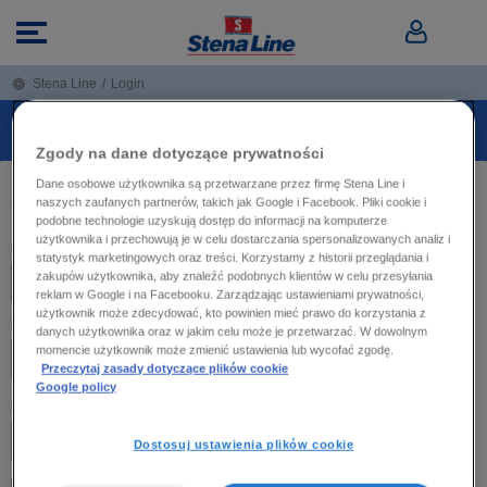
Stena Line
/
Login
STREFA AGENTA STENA LINE
Zgody na dane dotyczące prywatności
Dane osobowe użytkownika są przetwarzane przez firmę Stena Line i
LOGIN AGENTA
naszych zaufanych partnerów, takich jak Google i Facebook. Pliki cookie i
podobne technologie uzyskują dostęp do informacji na komputerze
użytkownika i przechowują je w celu dostarczania spersonalizowanych analiz i
ID agenta
statystyk marketingowych oraz treści. Korzystamy z historii przeglądania i
zakupów użytkownika, aby znaleźć podobnych klientów w celu przesyłania
reklam w Google i na Facebooku. Zarządzając ustawieniami prywatności,
użytkownik może zdecydować, kto powinien mieć prawo do korzystania z
Hasło
danych użytkownika oraz w jakim celu może je przetwarzać. W dowolnym
momencie użytkownik może zmienić ustawienia lub wycofać zgodę.
Przeczytaj zasady dotyczące plików cookie
Google policy
Imię agenta
Dostosuj ustawienia plików cookie
Przypomnij hasło